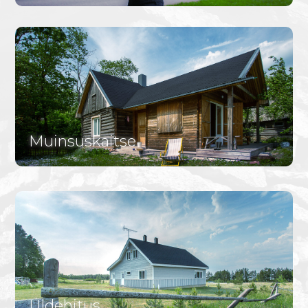
Muinsuskaitse
Üldehitus