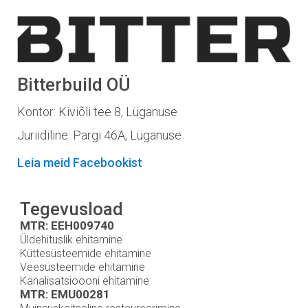
Bitterbuild OÜ
Kontor: Kiviõli tee 8, Lüganuse
Juriidiline: Pargi 46A, Lüganuse
Leia meid Facebookist
Tegevusload
MTR: EEH00974
0
Üldehituslik ehitamine
Küttesüsteemide ehitamine
Veesüsteemide ehitamine
Kanalisatsioooni ehitamine
MTR: EMU00281